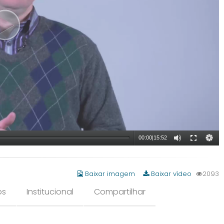
00:00
|
15:52
Baixar imagem
Baixar vídeo
2093
os
Institucional
Compartilhar