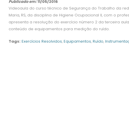
Publicado em:
11/05/2016
Videoaula do curso técnico de Segurança do Trabalho da rede
Maria, RS, da disciplina de Higiene Ocupacional II, com o profe
apresenta a resolução do exercício número 2 da terceira aula,
conteúdo de equipamentos para medição do ruído.
Tags:
Exercícios Resolvidos
,
Equipamentos
,
Ruído
,
Instrumenta