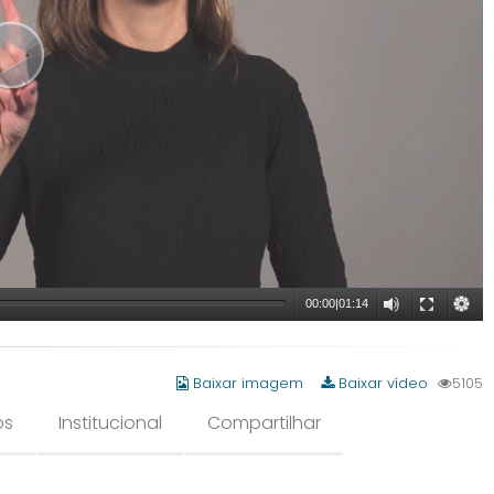
00:00
|
01:14
Baixar imagem
Baixar vídeo
5105
os
Institucional
Compartilhar