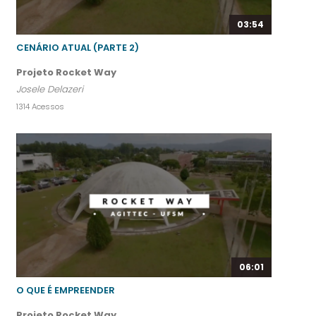
03:54
CENÁRIO ATUAL (PARTE 2)
Projeto Rocket Way
Josele Delazeri
1314 Acessos
06:01
O QUE É EMPREENDER
Projeto Rocket Way