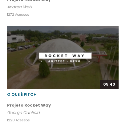
Andrea Weis
1272 Acessos
05:40
O QUE É PITCH
Projeto Rocket Way
George Canfield
1228 Acessos