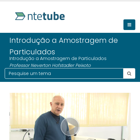
Introdução a Amostragem de
Particulados
Introdução a Amostragem de Particulados
Professor Neverton Hofstadler Peixoto