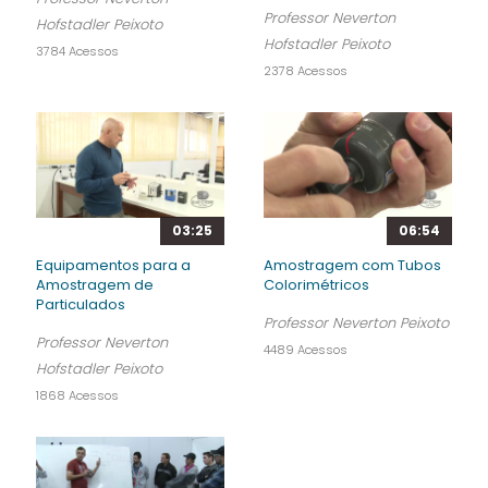
Professor Neverton
Hofstadler Peixoto
Hofstadler Peixoto
3784 Acessos
2378 Acessos
03:25
06:54
Equipamentos para a
Amostragem com Tubos
Amostragem de
Colorimétricos
Particulados
Professor Neverton Peixoto
Professor Neverton
4489 Acessos
Hofstadler Peixoto
1868 Acessos