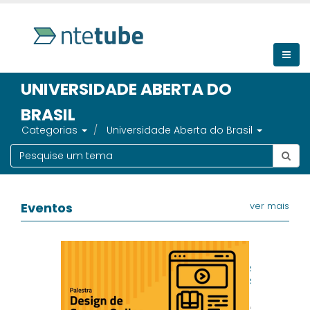
UNIVERSIDADE ABERTA DO
BRASIL
Categorias
Universidade Aberta do Brasil
Eventos
ver mais
Semana Acad
Sobradinho
NTE