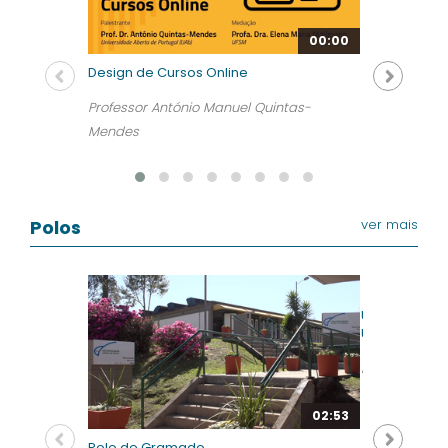
00:00
Design de Cursos Online
Professor António Manuel Quintas-
Mendes
Polos
ver mais
Uma visita ao
UFSM/UAB
NTE
02:53
Polo de Gramado