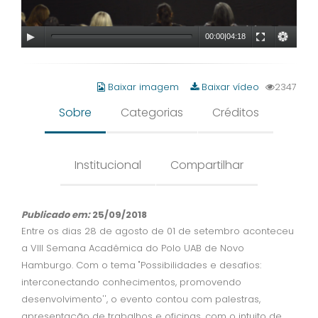
00:00
|
04:18
Baixar imagem
Baixar vídeo
2347
Sobre
Categorias
Créditos
Institucional
Compartilhar
Publicado em:
25/09/2018
Entre os dias 28 de agosto de 01 de setembro aconteceu
a VIII Semana Acadêmica do Polo UAB de Novo
Hamburgo. Com o tema "Possibilidades e desafios:
interconectando conhecimentos, promovendo
desenvolvimento'', o evento contou com palestras,
apresentação de trabalhos e oficinas, com o intuito de