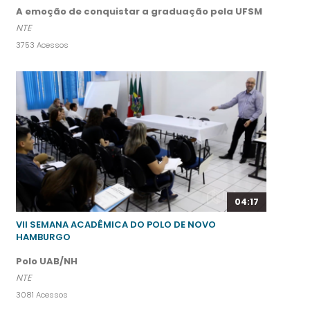
A emoção de conquistar a graduação pela UFSM
NTE
3753 Acessos
04:17
VII SEMANA ACADÊMICA DO POLO DE NOVO
HAMBURGO
Polo UAB/NH
NTE
3081 Acessos