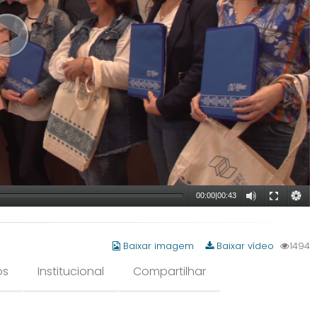
00:00
|
00:43
Baixar imagem
Baixar vídeo
1494
os
Institucional
Compartilhar