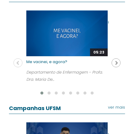
UFSM em Def
UFSM
05:23
Me vacinei, e agora?
Departamento de Enfermagem - Profa.
Dra. Maria De...
Campanhas UFSM
ver mais