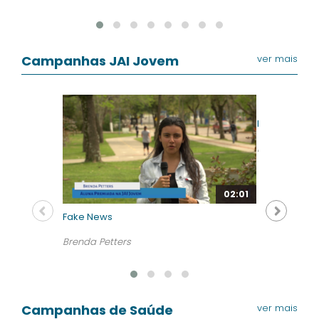
Campanhas JAI Jovem
ver mais
Práticas de 
Mariana Ma
02:01
Fake News
Brenda Petters
Campanhas de Saúde
ver mais