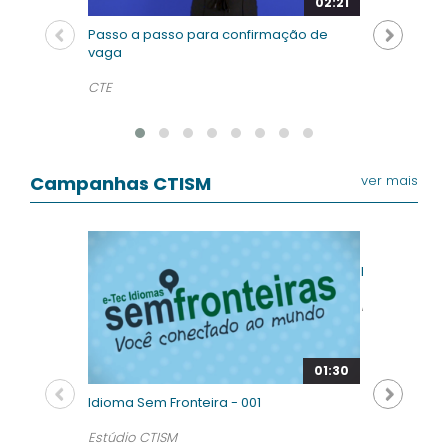
02:21
Passo a passo para confirmação de
vaga
CTE
Campanhas CTISM
ver mais
Boas Vindas 
Estúdio CTIS
01:30
Idioma Sem Fronteira - 001
Estúdio CTISM