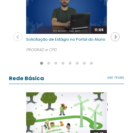
Editora UFSM
Estúdio NTE
11:05
Solicitação de Estágio no Portal do Aluno
PROGRAD e CPD
Rede Básica
ver mais
Mecanismos 
Natural
Toda Cidade