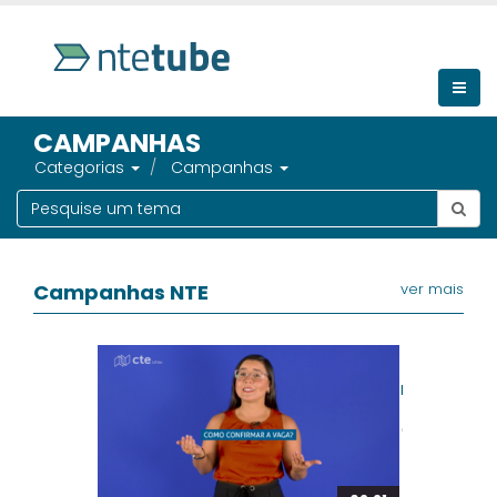
CAMPANHAS
Categorias
Campanhas
Campanhas NTE
ver mais
Fluxo de Rev
CTE