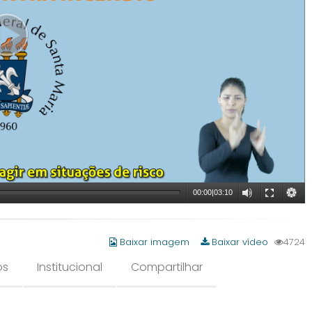
00:00
|
03:10
Baixar imagem
Baixar vídeo
4724
os
Institucional
Compartilhar