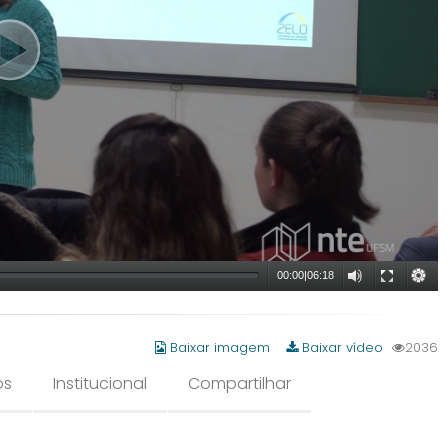
00:00
|
06:18
Baixar imagem
Baixar vídeo
2036
os
Institucional
Compartilhar