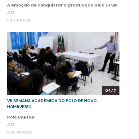
A emoção de conquistar a graduação pela UFSM
NTE
3752 Acessos
04:17
VII SEMANA ACADÊMICA DO POLO DE NOVO
HAMBURGO
Polo UAB/NH
NTE
3080 Acessos