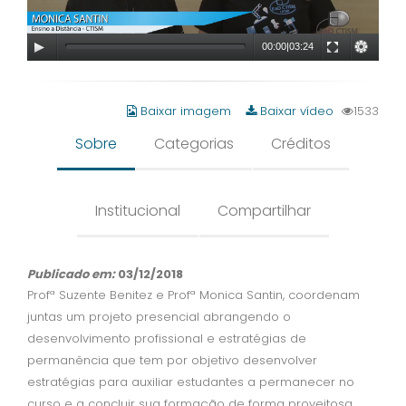
00:00
|
03:24
Baixar imagem
Baixar vídeo
1533
Sobre
Categorias
Créditos
Institucional
Compartilhar
Publicado em:
03/12/2018
Profª Suzente Benitez e Profª Monica Santin, coordenam
juntas um projeto presencial abrangendo o
desenvolvimento profissional e estratégias de
permanência que tem por objetivo desenvolver
estratégias para auxiliar estudantes a permanecer no
curso e a concluir sua formação de forma proveitosa.