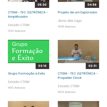
05:30
04:56
CTISM - TEC. ELETRÔNICA -
Projeto de um Explorador
Amplificador
Aluno Alex Lago
Estúdio CTISM
1938 Acessos
1292 Acessos
03:10
02:31
Grupo Formação e Exito
CTISM - TEC. ELETRÔNICA -
Propeller Clock
Estúdio CTISM
Estúdio CTISM
1430 Acessos
1903 Acessos