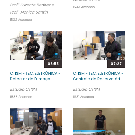
Profª Suzente Benitez e
1533 Acessos
Profª Monica Santin
1532 Acessos
03:55
07:27
CTISM - TEC. ELETRÔNICA -
CTISM - TEC. ELETRÔNICA -
Detector de Fumaça
Controle de Reservatóri...
Estúdio CTISM
Estúdio CTISM
1833 Acessos
1631 Acessos