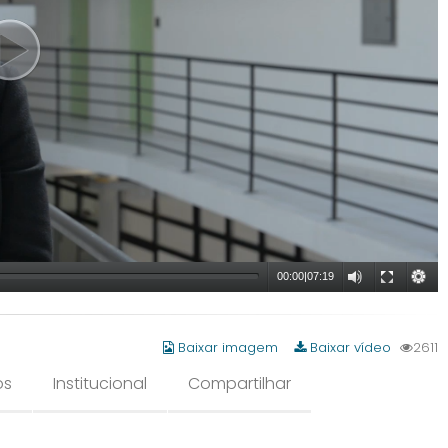
00:00
|
07:19
Baixar imagem
Baixar vídeo
2611
os
Institucional
Compartilhar