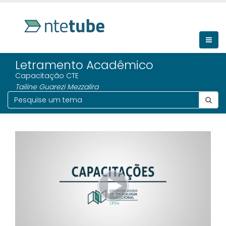
Letramento Acadêmico
Capacitação CTE
Tailine Guarezi Mezzalira