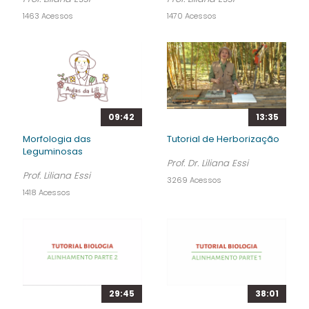
1463 Acessos
1470 Acessos
09:42
13:35
Morfologia das
Tutorial de Herborização
Leguminosas
Prof. Dr. Liliana Essi
Prof. Liliana Essi
3269 Acessos
1418 Acessos
29:45
38:01