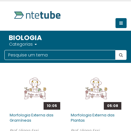
BIOLOGIA
Categorias
10:05
05:08
Morfologia Externa das
Morfologia Externa das
Gramíneas
Plantas
Prof. Liliana Essi
Prof. Liliana Essi