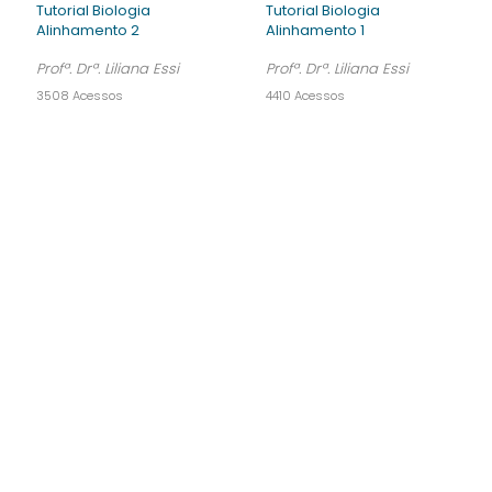
Tutorial Biologia
Tutorial Biologia
Alinhamento 2
Alinhamento 1
Profª. Drª. Liliana Essi
Profª. Drª. Liliana Essi
3508 Acessos
4410 Acessos