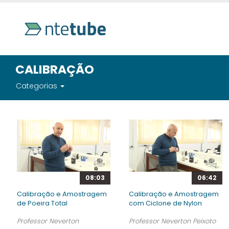
CALIBRAÇÃO
Categorias
08:03
06:42
Calibração e Amostragem
Calibração e Amostragem
de Poeira Total
com Ciclone de Nylon
Professor Neverton
Professor Neverton Peixoto