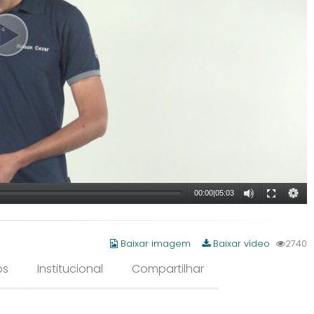
00:00
|
05:03
Baixar imagem
Baixar vídeo
2740
os
Institucional
Compartilhar