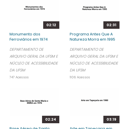
02:12
02:31
Monumento dos
Programa Antes Que A
Ferroviários em 1974
Natureza Morra em 1995
DEPARTAMENTO DE
DEPARTAMENTO DE
ARQUIVO GERAL DA UFSM E
ARQUIVO GERAL DA UFSM E
NÚCLEO DE ACESSIBILIDADE
NÚCLEO DE ACESSIBILIDADE
DA UFSM
DA UFSM
747 Acessos
1106 Acessos
02:24
03:19
Base Aérea de Santa
Arte em Tapeçaria em