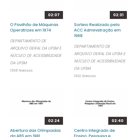
02:07
02:31
O Pavilhão de Máquinas
Sorteio Realizado pela
Operatrizes em 1974
ACC Administração em
1968
DEPARTAMENTO DE
DEPARTAMENTO DE
ARQUIVO GERAL DA UFSM E
ARQUIVO GERAL DA UFSM E
NÚCLEO DE ACESSIBILIDADE
NÚCLEO DE ACESSIBILIDADE
DA UFSM
DA UFSM
1358 Acessos
1342 Acessos
02:24
02:40
Abertura das Olímpiadas
Centro Integrado de
da ABS em 1981
Ensino, Pesquisa e