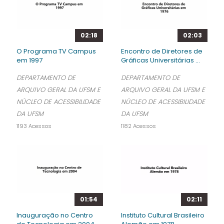
02:18
02:03
O Programa TV Campus
Encontro de Diretores de
em 1997
Gráficas Universitárias ...
DEPARTAMENTO DE
DEPARTAMENTO DE
ARQUIVO GERAL DA UFSM E
ARQUIVO GERAL DA UFSM E
NÚCLEO DE ACESSIBILIDADE
NÚCLEO DE ACESSIBILIDADE
DA UFSM
DA UFSM
1193 Acessos
1182 Acessos
01:54
02:11
Inauguração no Centro
Instituto Cultural Brasileiro