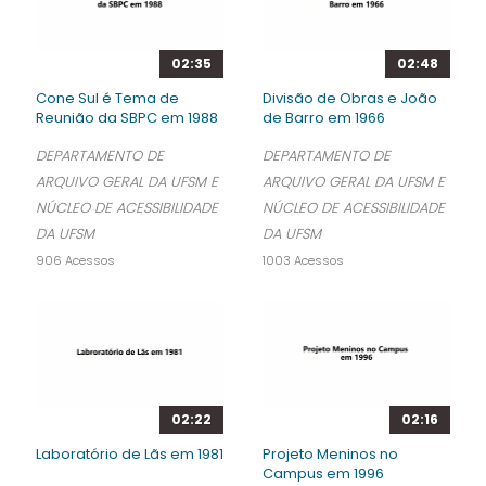
02:35
02:48
Cone Sul é Tema de
Divisão de Obras e João
Reunião da SBPC em 1988
de Barro em 1966
DEPARTAMENTO DE
DEPARTAMENTO DE
ARQUIVO GERAL DA UFSM E
ARQUIVO GERAL DA UFSM E
NÚCLEO DE ACESSIBILIDADE
NÚCLEO DE ACESSIBILIDADE
DA UFSM
DA UFSM
906 Acessos
1003 Acessos
02:22
02:16
Laboratório de Lãs em 1981
Projeto Meninos no
Campus em 1996