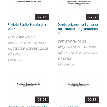
02:34
02:17
Projeto Rádio Escola em
Dante Laitano na Semana
2005
de Estudos Riograndense
e...
DEPARTAMENTO DE
DEPARTAMENTO DE
ARQUIVO GERAL DA UFSM E
ARQUIVO GERAL DA UFSM E
NÚCLEO DE ACESSIBILIDADE
NÚCLEO DE ACESSIBILIDADE
DA UFSM
DA UFSM
765 Acessos
968 Acessos
03:03
02:37