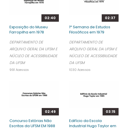
02:40
02:37
Exposição do Museu
1ª Semana de Estudos
Farropilha em 1978
Filosóficos em 1979
DEPARTAMENTO DE
DEPARTAMENTO DE
ARQUIVO GERAL DA UFSM E
ARQUIVO GERAL DA UFSM E
NÚCLEO DE ACESSIBILIDADE
NÚCLEO DE ACESSIBILIDADE
DA UFSM
DA UFSM
991 Acessos
1030 Acessos
02:49
03:15
Concurso Estórias Não
Edifício da Escola
Escritas da UFSM EM 1988
Industrial Hugo Taylor em