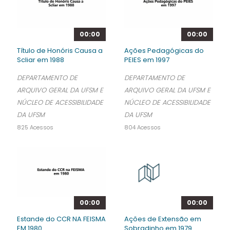
00:00
00:00
Título de Honóris Causa a
Ações Pedagógicas do
Scliar em 1988
PEIES em 1997
DEPARTAMENTO DE
DEPARTAMENTO DE
ARQUIVO GERAL DA UFSM E
ARQUIVO GERAL DA UFSM E
NÚCLEO DE ACESSIBILIDADE
NÚCLEO DE ACESSIBILIDADE
DA UFSM
DA UFSM
825 Acessos
804 Acessos
00:00
00:00
Estande do CCR NA FEISMA
Ações de Extensão em
EM 1980
Sobradinho em 1979