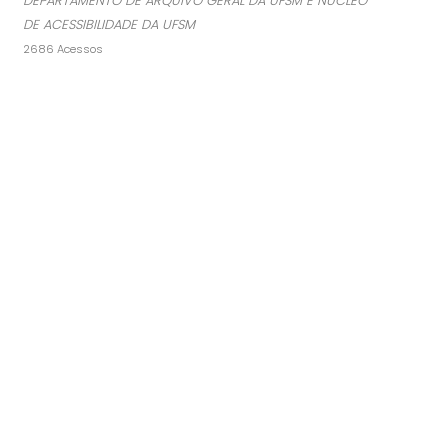
DEPARTAMENTO DE ARQUIVO GERAL DA UFSM E NÚCLEO
DE ACESSIBILIDADE DA UFSM
2686 Acessos