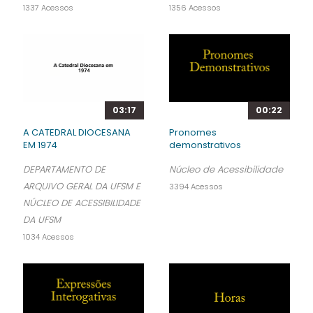
1337 Acessos
1356 Acessos
03:17
00:22
A CATEDRAL DIOCESANA
Pronomes
EM 1974
demonstrativos
DEPARTAMENTO DE
Núcleo de Acessibilidade
ARQUIVO GERAL DA UFSM E
3394 Acessos
NÚCLEO DE ACESSIBILIDADE
DA UFSM
1034 Acessos