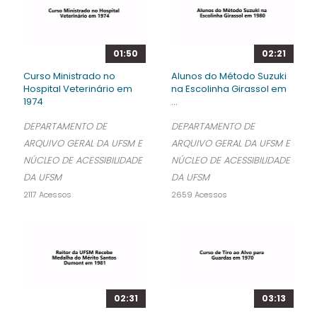
01:50
02:21
Curso Ministrado no
Alunos do Método Suzuki
Hospital Veterinário em
na Escolinha Girassol em
1974
...
DEPARTAMENTO DE
DEPARTAMENTO DE
ARQUIVO GERAL DA UFSM E
ARQUIVO GERAL DA UFSM E
NÚCLEO DE ACESSIBILIDADE
NÚCLEO DE ACESSIBILIDADE
DA UFSM
DA UFSM
2117 Acessos
2659 Acessos
02:31
03:13