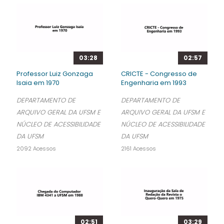
03:28
02:57
Professor Luiz Gonzaga
CRICTE - Congresso de
Isaia em 1970
Engenharia em 1993
DEPARTAMENTO DE
DEPARTAMENTO DE
ARQUIVO GERAL DA UFSM E
ARQUIVO GERAL DA UFSM E
NÚCLEO DE ACESSIBILIDADE
NÚCLEO DE ACESSIBILIDADE
DA UFSM
DA UFSM
2092 Acessos
2161 Acessos
02:51
03:29