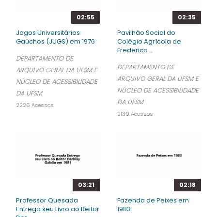
02:55
02:35
Jogos Universitários
Pavilhão Social do
Gaúchos (JUGS) em 1976
Colégio Agrícola de
Frederico ...
DEPARTAMENTO DE
DEPARTAMENTO DE
ARQUIVO GERAL DA UFSM E
ARQUIVO GERAL DA UFSM E
NÚCLEO DE ACESSIBILIDADE
NÚCLEO DE ACESSIBILIDADE
DA UFSM
DA UFSM
2226 Acessos
2139 Acessos
03:21
02:18
Professor Quesada
Fazenda de Peixes em
Entrega seu Livro ao Reitor
1983