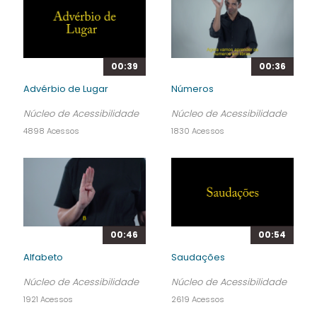
00:39
00:36
Advérbio de Lugar
Números
Núcleo de Acessibilidade
Núcleo de Acessibilidade
4898 Acessos
1830 Acessos
00:46
00:54
Alfabeto
Saudações
Núcleo de Acessibilidade
Núcleo de Acessibilidade
1921 Acessos
2619 Acessos