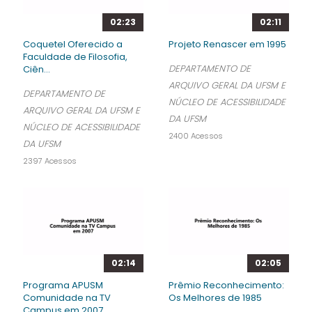
02:23
02:11
Coquetel Oferecido a
Projeto Renascer em 1995
Faculdade de Filosofia,
DEPARTAMENTO DE
Ciên...
ARQUIVO GERAL DA UFSM E
DEPARTAMENTO DE
NÚCLEO DE ACESSIBILIDADE
ARQUIVO GERAL DA UFSM E
DA UFSM
NÚCLEO DE ACESSIBILIDADE
2400 Acessos
DA UFSM
2397 Acessos
02:14
02:05
Programa APUSM
Prêmio Reconhecimento:
Comunidade na TV
Os Melhores de 1985
Campus em 2007