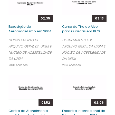
02:35
03:13
Exposição de
Curso de Tiro ao Alvo
Aeromodelismo em 2004
para Guardas em 1970
DEPARTAMENTO DE
DEPARTAMENTO DE
ARQUIVO GERAL DA UFSM E
ARQUIVO GERAL DA UFSM E
NÚCLEO DE ACESSIBILIDADE
NÚCLEO DE ACESSIBILIDADE
DA UFSM
DA UFSM
1308 Acessos
2167 Acessos
01:52
02:06
Centro de Atendimento
Encontro Internacional de