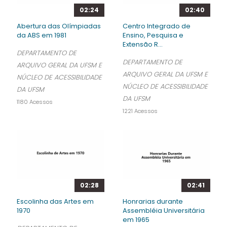
02:24
02:40
Abertura das Olímpiadas
Centro Integrado de
da ABS em 1981
Ensino, Pesquisa e
Extensão R...
DEPARTAMENTO DE
DEPARTAMENTO DE
ARQUIVO GERAL DA UFSM E
ARQUIVO GERAL DA UFSM E
NÚCLEO DE ACESSIBILIDADE
NÚCLEO DE ACESSIBILIDADE
DA UFSM
DA UFSM
1180 Acessos
1221 Acessos
02:28
02:41
Escolinha das Artes em
Honrarias durante
1970
Assembléia Universitária
em 1965