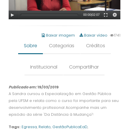
00:00
|
02:07
Baixar imagem
Baixar vídeo
1741
Sobre
Categorias
Créditos
Institucional
Compartilhar
Publicado em:
19/03/2019
A Sandra cursou a Especialização em Gestão Pública
pela UFSM e relata como o curso foi importante para seu
desenvolvimento profissional Acompanhe mais um
episódio da série 'Da Distância à Mudança'!
Tags:
Egressa
,
Relato
,
GestãoPublicaEaD
,