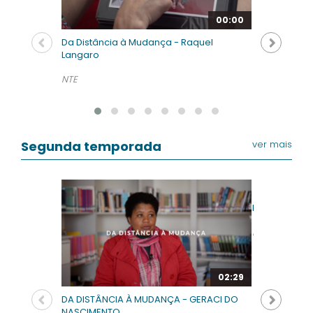
00:00
Da Distância à Mudança - Raquel
Langaro
NTE
Segunda temporada
ver mais
Da Distância
NTE
02:29
DA DISTÂNCIA À MUDANÇA - GERACI DO
NASCIMENTO