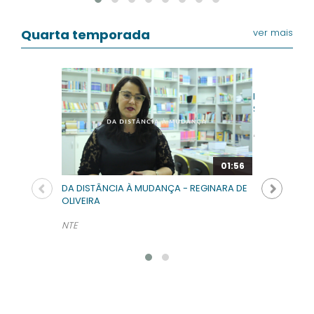
Quarta temporada
ver mais
DA DISTÂNCI
SANTOS
NTE
01:56
DA DISTÂNCIA À MUDANÇA - REGINARA DE
OLIVEIRA
NTE