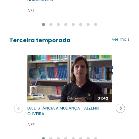
NTE
Terceira temporada
ver mais
DA DISTÂNCIA
FOPPA
NTE
01:42
DA DISTÂNCIA A MUDANÇA - ALZENIR
OLIVEIRA
NTE