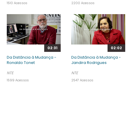
1510 Acessos
2200 Acessos
02:31
02:02
Da Distância à Mudança -
Da Distância à Mudança -
Ronaldo Tonet
Jandira Rodrigues
NTE
NTE
1599 Acessos
2547 Acessos