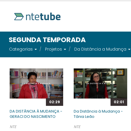
SEGUNDA TEMPORADA
Categorias
Projetos
Da Distância a Mudança
02:29
02:01
DA DISTÂNCIA À MUDANÇA -
Da Distância à Mudança -
GERACI DO NASCIMENTO
Tânia Leão
NTE
NTE