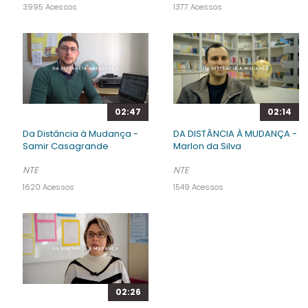
3995 Acessos
1377 Acessos
02:47
02:14
Da Distância à Mudança -
DA DISTÂNCIA À MUDANÇA -
Samir Casagrande
Marlon da Silva
NTE
NTE
1620 Acessos
1549 Acessos
02:26