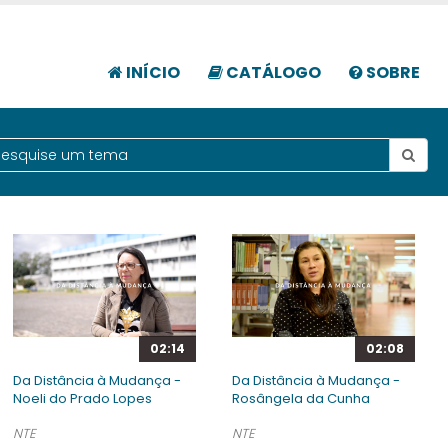
INÍCIO
CATÁLOGO
SOBRE
02:14
02:08
Da Distância à Mudança -
Da Distância à Mudança -
Noeli do Prado Lopes
Rosângela da Cunha
NTE
NTE