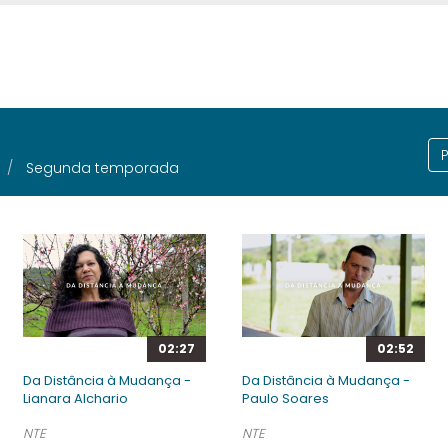
Segunda temporada
02:27
02:52
Da Distância à Mudança -
Da Distância à Mudança -
Lianara Alchario
Paulo Soares
NTE
NTE