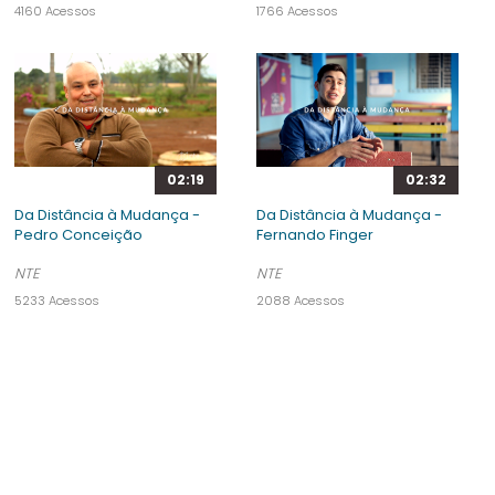
4160 Acessos
1766 Acessos
02:19
02:32
Da Distância à Mudança -
Da Distância à Mudança -
Pedro Conceição
Fernando Finger
NTE
NTE
5233 Acessos
2088 Acessos