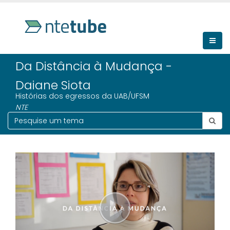
Da Distância à Mudança -
Daiane Siota
Histórias dos egressos da UAB/UFSM
NTE