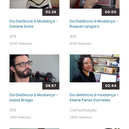
02:26
00:00
Da Distância à Mudança -
Da Distância à Mudança -
Daiane Siota
Raquel Langaro
NTE
NTE
2630 Acessos
1598 Acessos
02:44
06:57
Da distância à mudança -
Da Distância à Mudança -
Eliane Peres Dorneles
Isaias Braga
Comunicação
NTE
2835 Acessos
2196 Acessos