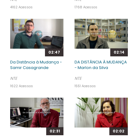
4162 Acessos
1768 Acessos
02:47
02:14
Da Distância à Mudança -
DA DISTÂNCIA À MUDANÇA
Samir Casagrande
- Marlon da Silva
NTE
NTE
1622 Acessos
1551 Acessos
02:31
02:02