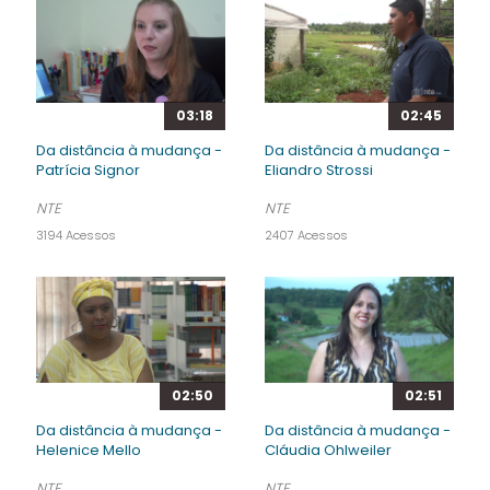
03:18
02:45
Da distância à mudança -
Da distância à mudança -
Patrícia Signor
Eliandro Strossi
NTE
NTE
3194 Acessos
2407 Acessos
02:50
02:51
Da distância à mudança -
Da distância à mudança -
Helenice Mello
Cláudia Ohlweiler
NTE
NTE