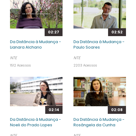
02:27
02:52
Da Distância à Mudança -
Da Distância à Mudança -
Lianara Alchario
Paulo Soares
NTE
NTE
1512 Acessos
2203 Acessos
02:14
02:08
Da Distância à Mudança -
Da Distância à Mudança -
Noeli do Prado Lopes
Rosângela da Cunha
NTE
NTE