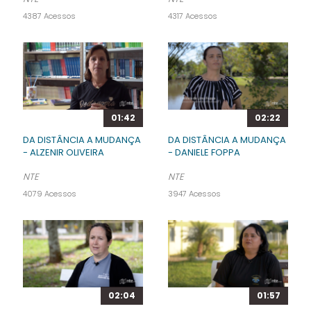
4387 Acessos
4317 Acessos
01:42
02:22
DA DISTÂNCIA A MUDANÇA
DA DISTÂNCIA A MUDANÇA
- ALZENIR OLIVEIRA
- DANIELE FOPPA
NTE
NTE
4079 Acessos
3947 Acessos
02:04
01:57