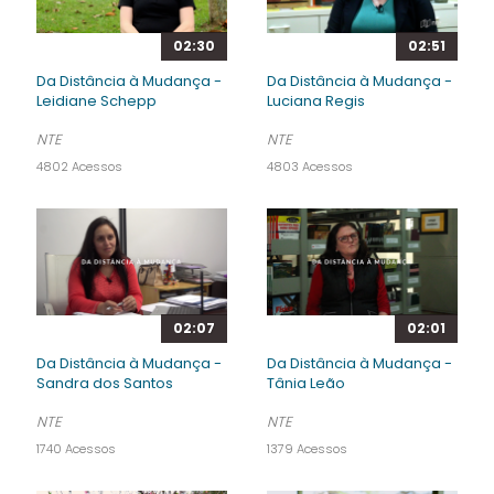
02:30
02:51
Da Distância à Mudança -
Da Distância à Mudança -
Leidiane Schepp
Luciana Regis
NTE
NTE
4802 Acessos
4803 Acessos
02:07
02:01
Da Distância à Mudança -
Da Distância à Mudança -
Sandra dos Santos
Tânia Leão
NTE
NTE
1740 Acessos
1379 Acessos