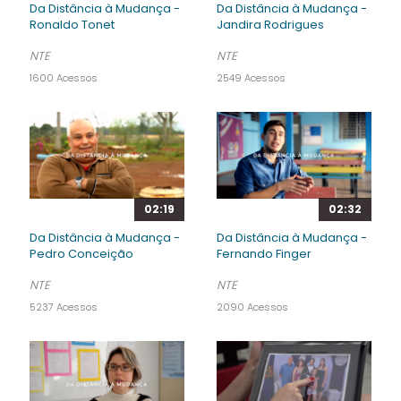
Da Distância à Mudança -
Da Distância à Mudança -
Ronaldo Tonet
Jandira Rodrigues
NTE
NTE
1600 Acessos
2549 Acessos
02:19
02:32
Da Distância à Mudança -
Da Distância à Mudança -
Pedro Conceição
Fernando Finger
NTE
NTE
5237 Acessos
2090 Acessos