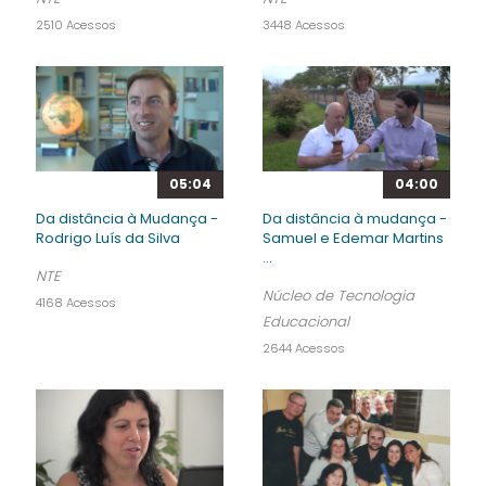
2510 Acessos
3448 Acessos
05:04
04:00
Da distância à Mudança -
Da distância à mudança -
Rodrigo Luís da Silva
Samuel e Edemar Martins
...
NTE
Núcleo de Tecnologia
4168 Acessos
Educacional
2644 Acessos