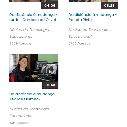
04:06
05:28
Da distância à mudança -
Da distância à mudança -
Lurdes Cardoso de Olivei...
Renata Pinto
Núcleo de Tecnologia
Núcleo de Tecnologia
Educacional
Educacional
2509 Acessos
3762 Acessos
01:48
Da distância à mudança -
Teolides Klimeck
Núcleo de Tecnologia
Educacional
4314 Acessos