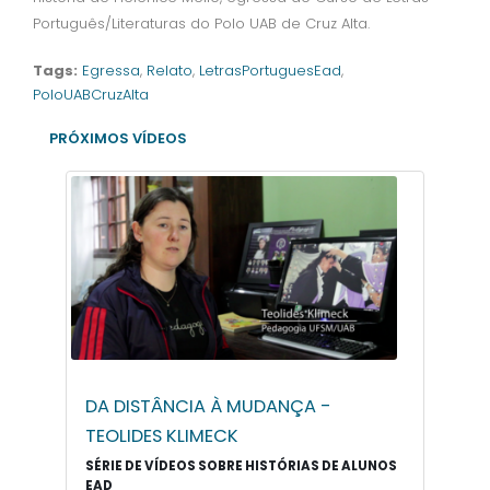
Português/Literaturas do Polo UAB de Cruz Alta.
Tags:
Egressa
,
Relato
,
LetrasPortuguesEad
,
PoloUABCruzAlta
PRÓXIMOS VÍDEOS
DA DISTÂNCIA À MUDANÇA -
TEOLIDES KLIMECK
SÉRIE DE VÍDEOS SOBRE HISTÓRIAS DE ALUNOS
EAD