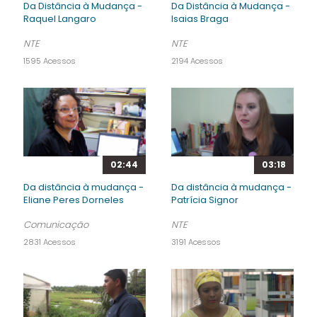
Da Distância à Mudança -
Da Distância à Mudança -
Raquel Langaro
Isaias Braga
NTE
NTE
1595 Acessos
2194 Acessos
02:44
03:18
Da distância à mudança -
Da distância à mudança -
Eliane Peres Dorneles
Patrícia Signor
Comunicação
NTE
2831 Acessos
3191 Acessos