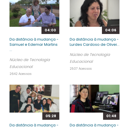
04:00
04:06
Da distância à mudança -
Da distância à mudança -
Samuel e Edemar Martins
Lurdes Cardoso de Olivei...
...
Núcleo de Tecnologia
Núcleo de Tecnologia
Educacional
Educacional
2507 Acessos
2642 Acessos
05:28
01:48
Da distância à mudança -
Da distância à mudança -