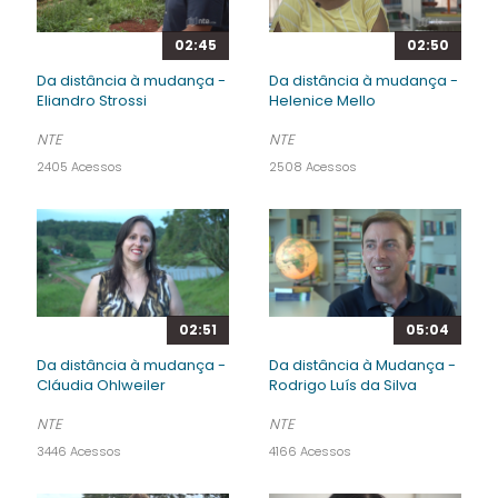
02:45
02:50
Da distância à mudança -
Da distância à mudança -
Eliandro Strossi
Helenice Mello
NTE
NTE
2405 Acessos
2508 Acessos
02:51
05:04
Da distância à mudança -
Da distância à Mudança -
Cláudia Ohlweiler
Rodrigo Luís da Silva
NTE
NTE
3446 Acessos
4166 Acessos