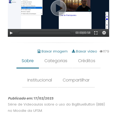
00:00
|
00:58
Baixar imagem
Baixar vídeo
1179
Sobre
Categorias
Créditos
Institucional
Compartilhar
Publicado em:
17/02/2023
Série de Videoaulas sobre o uso do BigBlueButton (BBB)
no Moodle da UFSM.