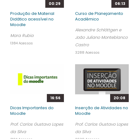
00:29
06:13
Produção de Material
Curso de Planejamento
Didático acessível no
Acadêmico
Moodle
Alexandre Schlöttgen e
Mara Rubia
João Juliano Monteblanco
1384 Acessos
Castro
3288 Acessos
16:56
20:08
Dicas Importantes do
Inserção de Atividades no
Moodle
Moodle
Prof. Carlos Gustavo Lopes
Prof. Carlos Gustavo Lopes
da Silva
da Silva