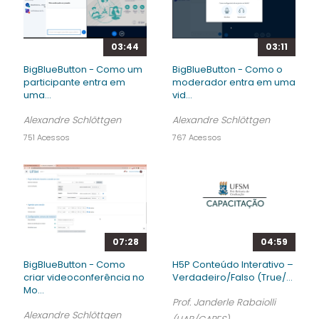
03:44
03:11
BigBlueButton - Como um
BigBlueButton - Como o
participante entra em
moderador entra em uma
uma...
vid...
Alexandre Schlöttgen
Alexandre Schlöttgen
751 Acessos
767 Acessos
07:28
04:59
BigBlueButton - Como
H5P Conteúdo Interativo –
criar videoconferência no
Verdadeiro/Falso (True/...
Mo...
Prof. Janderle Rabaiolli
Alexandre Schlöttgen