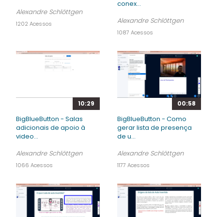
conex...
Alexandre Schlöttgen
Alexandre Schlöttgen
1202 Acessos
1087 Acessos
10:29
00:58
BigBlueButton - Salas
BigBlueButton - Como
adicionais de apoio à
gerar lista de presença
video...
de u...
Alexandre Schlöttgen
Alexandre Schlöttgen
1066 Acessos
1177 Acessos