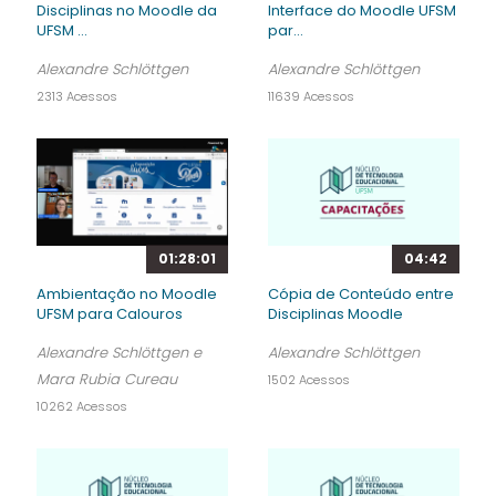
Disciplinas no Moodle da
Interface do Moodle UFSM
UFSM ...
par...
Alexandre Schlöttgen
Alexandre Schlöttgen
2313 Acessos
11639 Acessos
01:28:01
04:42
Ambientação no Moodle
Cópia de Conteúdo entre
UFSM para Calouros
Disciplinas Moodle
Alexandre Schlöttgen e
Alexandre Schlöttgen
Mara Rubia Cureau
1502 Acessos
10262 Acessos