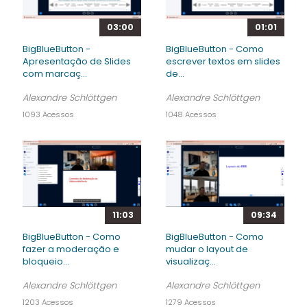
03:00
01:01
BigBlueButton -
BigBlueButton - Como
Apresentação de Slides
escrever textos em slides
com marcaç...
de...
Alexandre Schlöttgen
Alexandre Schlöttgen
1093 Acessos
1048 Acessos
11:03
09:34
BigBlueButton - Como
BigBlueButton - Como
fazer a moderação e
mudar o layout de
bloqueio...
visualizaç...
Alexandre Schlöttgen
Alexandre Schlöttgen
1203 Acessos
1279 Acessos