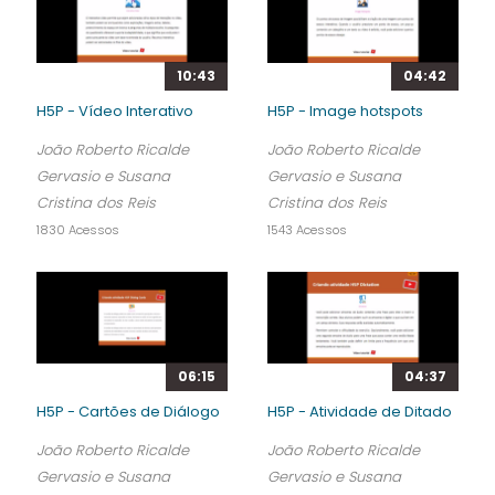
10:43
04:42
H5P - Vídeo Interativo
H5P - Image hotspots
João Roberto Ricalde
João Roberto Ricalde
Gervasio e Susana
Gervasio e Susana
Cristina dos Reis
Cristina dos Reis
1830 Acessos
1543 Acessos
06:15
04:37
H5P - Cartões de Diálogo
H5P - Atividade de Ditado
João Roberto Ricalde
João Roberto Ricalde
Gervasio e Susana
Gervasio e Susana