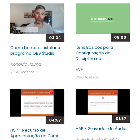
05:00
03:34
Itens Básicos para
Como baixar e instalar o
Configuração da
programa OBS Studio
Disciplina no ...
Ronaldo Palma
NTE
2359 Acessos
2180 Acessos
01:37
04:57
H5P - Gravador de Áudio
H5P - Recurso de
Apresentação de Curso
João Roberto Ricalde