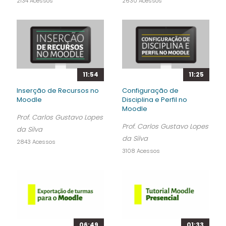
2134 Acessos
2630 Acessos
11:54
11:25
Inserção de Recursos no
Configuração de
Moodle
Disciplina e Perfil no
Moodle
Prof. Carlos Gustavo Lopes
Prof. Carlos Gustavo Lopes
da Silva
da Silva
2843 Acessos
3108 Acessos
06:49
01:33