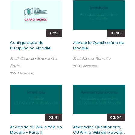
11:25
05:35
Configuração da
Atividade Questionário do
Disciplina no Moodle
Moodle
Profª Claudia Smaniotto
Prof. Elieser Schmitz
Barin
2899 Acessos
2298 Acessos
02:41
02:04
Atividade ou Wiki e Wiki do
Atividades Questionário,
Moodle - Parte II
OU Wiki e Wiki do Moodle...