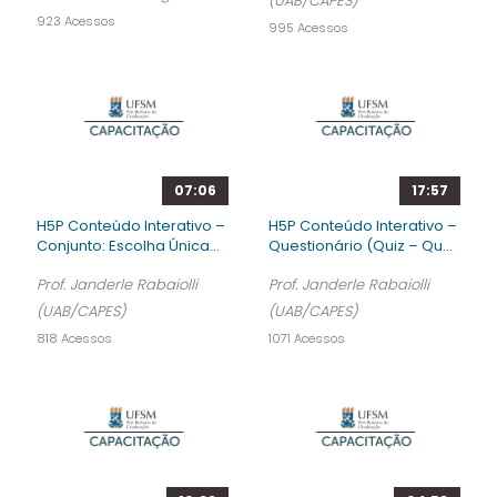
(UAB/CAPES)
923 Acessos
995 Acessos
07:06
17:57
H5P Conteúdo Interativo –
H5P Conteúdo Interativo –
Conjunto: Escolha Única...
Questionário (Quiz – Qu...
Prof. Janderle Rabaiolli
Prof. Janderle Rabaiolli
(UAB/CAPES)
(UAB/CAPES)
818 Acessos
1071 Acessos