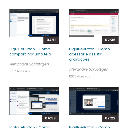
04:11
02:36
BigBlueButton - Como
BigBlueButton - Como
compartilhar uma tela
acessar e assistir
gravações...
Alexandre Schlöttgen
Alexandre Schlöttgen
1357 Acessos
1203 Acessos
04:39
02:22
BigBlueButton - Como
BigBlueButton - Como