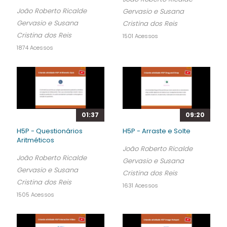
João Roberto Ricalde
Gervasio e Susana
Gervasio e Susana
Cristina dos Reis
Cristina dos Reis
1501 Acessos
1874 Acessos
01:37
09:20
H5P - Questionários
H5P - Arraste e Solte
Aritméticos
João Roberto Ricalde
João Roberto Ricalde
Gervasio e Susana
Gervasio e Susana
Cristina dos Reis
Cristina dos Reis
1631 Acessos
1505 Acessos