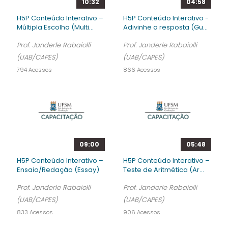
10:32
04:58
H5P Conteúdo Interativo –
H5P Conteúdo Interativo -
Múltipla Escolha (Multi...
Adivinhe a resposta (Gu...
Prof. Janderle Rabaiolli
Prof. Janderle Rabaiolli
(UAB/CAPES)
(UAB/CAPES)
794 Acessos
866 Acessos
09:00
05:48
H5P Conteúdo Interativo –
H5P Conteúdo Interativo –
Ensaio/Redação (Essay)
Teste de Aritmética (Ar...
Prof. Janderle Rabaiolli
Prof. Janderle Rabaiolli
(UAB/CAPES)
(UAB/CAPES)
833 Acessos
906 Acessos