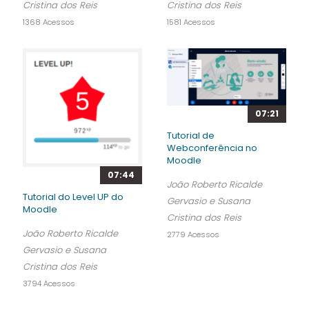
Cristina dos Reis
Cristina dos Reis
1368 Acessos
1581 Acessos
07:21
Tutorial de
Webconferência no
Moodle
07:44
João Roberto Ricalde
Tutorial do Level UP do
Gervasio e Susana
Moodle
Cristina dos Reis
João Roberto Ricalde
2779 Acessos
Gervasio e Susana
Cristina dos Reis
3794 Acessos