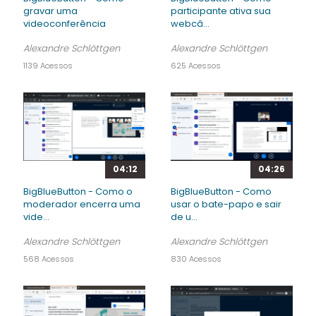
gravar uma
participante ativa sua
videoconferência
webcâ...
Alexandre Schlöttgen
Alexandre Schlöttgen
1139 Acessos
625 Acessos
04:12
04:26
BigBlueButton - Como o
BigBlueButton - Como
moderador encerra uma
usar o bate-papo e sair
vide...
de u...
Alexandre Schlöttgen
Alexandre Schlöttgen
568 Acessos
830 Acessos