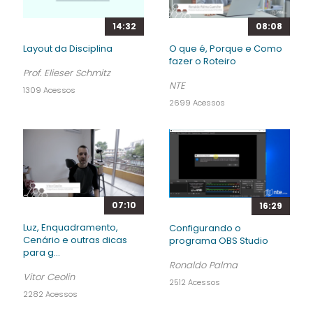
14:32
08:08
Layout da Disciplina
O que é, Porque e Como
fazer o Roteiro
Prof. Elieser Schmitz
NTE
1309 Acessos
2699 Acessos
07:10
16:29
Luz, Enquadramento,
Configurando o
Cenário e outras dicas
programa OBS Studio
para g...
Ronaldo Palma
Vitor Ceolin
2512 Acessos
2282 Acessos