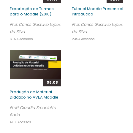
Exportação de Turmas
Tutorial Moodle Presencial
para o Moodle (2016)
Introdução
Prof. Carlos Gustavo Lopes
Prof. Carlos Gustavo Lopes
da Silva
da Silva
17974 Acessos
2394 Acessos
06:08
Produção de Material
Didático no AVEA Moodle
Profª Claudia Smaniotto
Barin
4791 Acessos