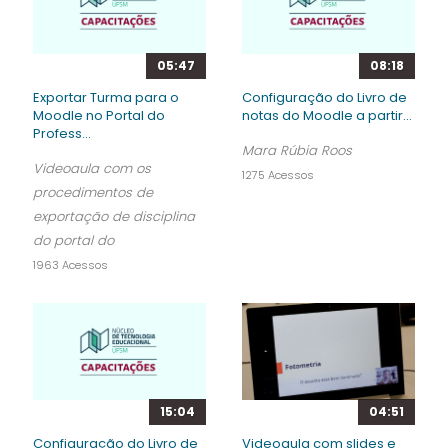
05:47
08:18
Exportar Turma para o
Configuração do Livro de
Moodle no Portal do
notas do Moodle a partir...
Profess...
Mara Rúbia Roos
Videoaula com os
1275 Acessos
procedimentos de
exportação de disciplina
do portal do
1963 Acessos
15:04
04:51
Configuração do Livro de
Videoaula com slides e