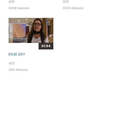
NTE
NTE
3669 Acessos
3009 Acessos
01:54
ESUD 2017
NTE
2813 Acessos