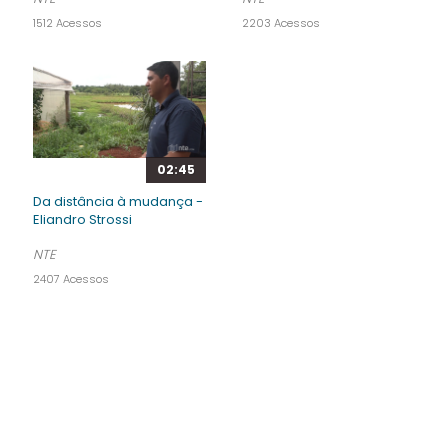
1512 Acessos
2203 Acessos
02:45
Da distância à mudança -
Eliandro Strossi
NTE
2407 Acessos