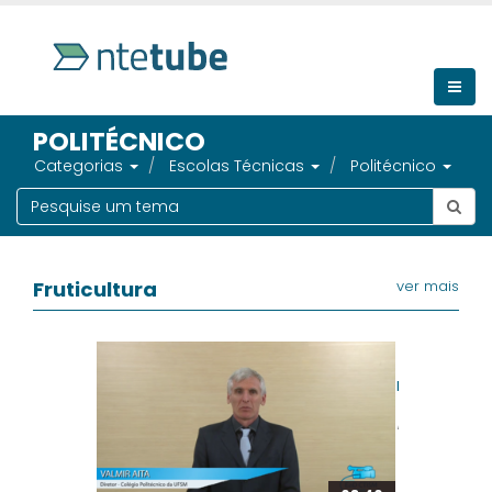
POLITÉCNICO
Categorias
Escolas Técnicas
Politécnico
Fruticultura
ver mais
Fruticultura - 
Diniz Fronza