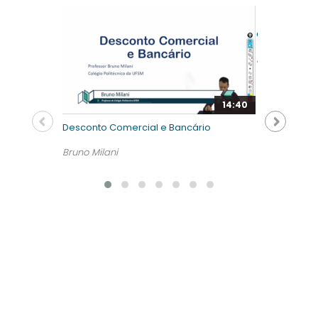
Capitalizaçã
Bruno Milani
14:40
Desconto Comercial e Bancário
Bruno Milani