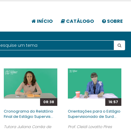
INÍCIO
CATÁLOGO
SOBRE
08:38
16:57
Cronograma do Relatório
Orientações para o Estágio
Final de Estágio Supervis...
Supervisionado de Surd...
Tutora Juliana Corrêa de
Prof. Cleidi Lovatto Pires