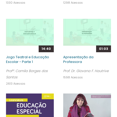
1330 Acessos
1298 Acessos
14:40
01:03
Jogo Teatral e Educação
Apresentação da
Escolar - Parte 1
Professora
Profª. Camila Borges dos
Prof. Dr. Giovana F. Hautrive
Santos
1598 Acessos
2613 Acessos