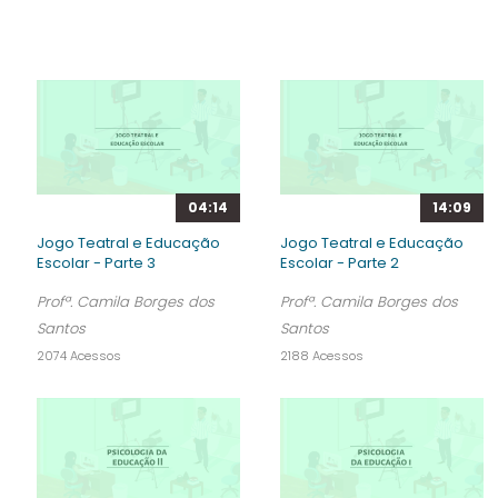
04:14
14:09
Jogo Teatral e Educação
Jogo Teatral e Educação
Escolar - Parte 3
Escolar - Parte 2
Profª. Camila Borges dos
Profª. Camila Borges dos
Santos
Santos
2074 Acessos
2188 Acessos