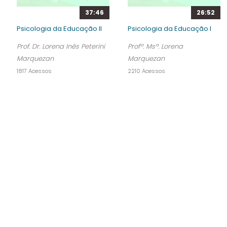
37:46
26:52
Psicologia da Educação II
Psicologia da Educação I
Prof. Dr. Lorena Inês Peterini
Profª. Msª. Lorena
Marquezan
Marquezan
1817 Acessos
2210 Acessos