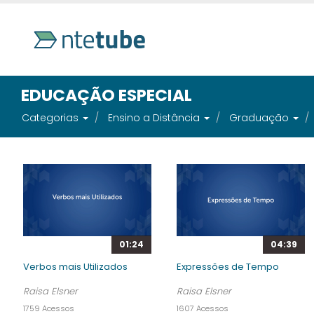
EDUCAÇÃO ESPECIAL
Categorias
Ensino a Distância
Graduação
01:24
04:39
Verbos mais Utilizados
Expressões de Tempo
Raisa Elsner
Raisa Elsner
1759 Acessos
1607 Acessos