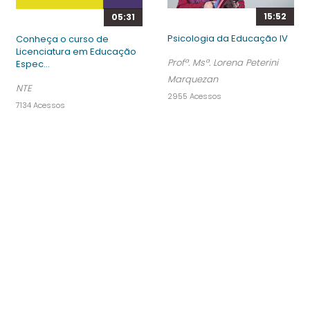
15:52
05:31
Psicologia da Educação IV
Conheça o curso de
Licenciatura em Educação
Profª. Msª. Lorena Peterini
Espec...
Marquezan
NTE
2955 Acessos
7134 Acessos