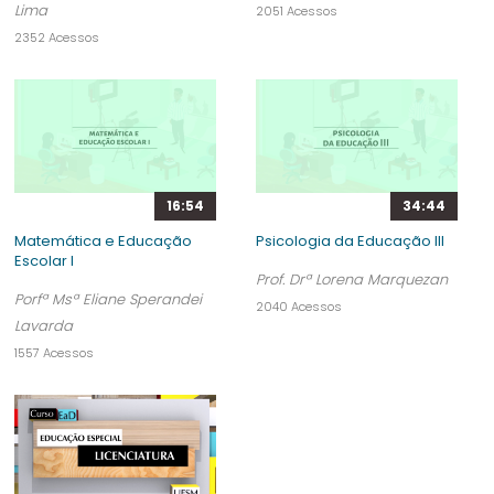
Lima
2051 Acessos
2352 Acessos
16:54
34:44
Matemática e Educação
Psicologia da Educação III
Escolar I
Prof. Drª Lorena Marquezan
Porfª Msª Eliane Sperandei
2040 Acessos
Lavarda
1557 Acessos