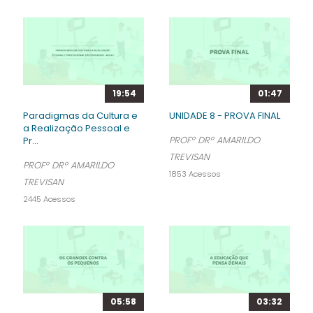
19:54
01:47
Paradigmas da Cultura e
UNIDADE 8 - PROVA FINAL
a Realização Pessoal e
PROFº DRº AMARILDO
Pr...
TREVISAN
PROFº DRº AMARILDO
1853 Acessos
TREVISAN
2445 Acessos
05:58
03:32