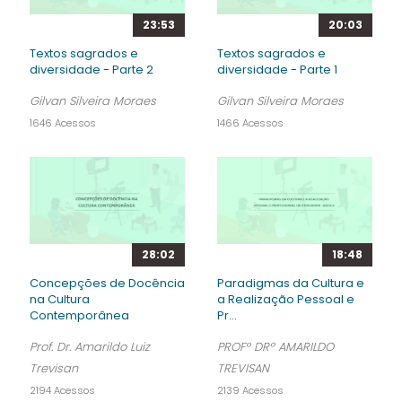
23:53
20:03
Textos sagrados e
Textos sagrados e
diversidade - Parte 2
diversidade - Parte 1
Gilvan Silveira Moraes
Gilvan Silveira Moraes
1646 Acessos
1466 Acessos
28:02
18:48
Concepções de Docência
Paradigmas da Cultura e
na Cultura
a Realização Pessoal e
Contemporânea
Pr...
Prof. Dr. Amarildo Luiz
PROFº DRº AMARILDO
Trevisan
TREVISAN
2194 Acessos
2139 Acessos