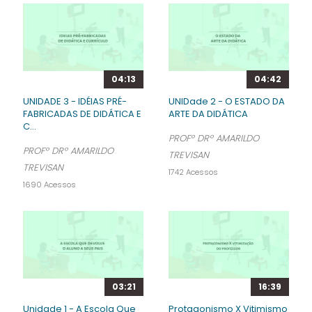
04:13
04:42
UNIDADE 3 - IDÉIAS PRÉ-
UNIDade 2 - O ESTADO DA
FABRICADAS DE DIDÁTICA E
ARTE DA DIDÁTICA
C...
PROFº DRº AMARILDO
PROFº DRº AMARILDO
TREVISAN
TREVISAN
1742 Acessos
1690 Acessos
03:21
16:39
Unidade 1 - A Escola Que
Protagonismo X Vitimismo