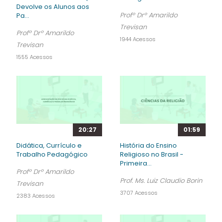
Devolve os Alunos aos
Profº Drº Amarildo
Pa...
Trevisan
Profº Drº Amarildo
1944 Acessos
Trevisan
1555 Acessos
20:27
01:59
Didática, Currículo e
História do Ensino
Trabalho Pedagógico
Religioso no Brasil -
Primeira...
Profº Drº Amarildo
Prof. Ms. Luiz Claudio Borin
Trevisan
3707 Acessos
2383 Acessos