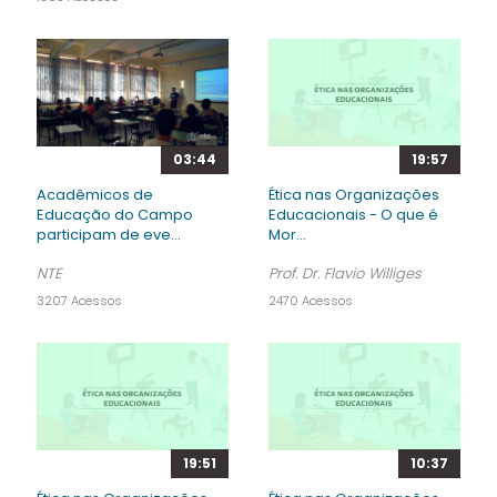
03:44
19:57
Acadêmicos de
Ética nas Organizações
Educação do Campo
Educacionais - O que é
participam de eve...
Mor...
NTE
Prof. Dr. Flavio Williges
3207 Acessos
2470 Acessos
19:51
10:37