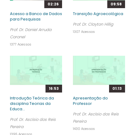
02:26
09:58
Acesso a Banco de Dados
Transição Agroecológica
para Pesquisas
Prof. Dr. Clayton Hillig
Prof. Dr. Daniel Arruda
1307 Acessos
Coronel
1377 Acessos
16:53
01:13
Introdução Teórica da
Apresentação do
disciplina Teorias da
Professor
Educa...
Prof. Dr. Ascísio dos Reis
Prof. Dr. Ascísio dos Reis
Pereira
Pereira
1430 Acessos
1395 Acessos