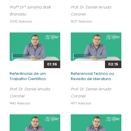
Profª Drª Janaína Balk
Prof. Dr. Daniel Arruda
Brandão
Coronel
2042 Acessos
1627 Acessos
01:36
02:15
Referências de um
Referencial Teórico ou
Trabalho Científico
Revisão de Literatura
Prof. Dr. Daniel Arruda
Prof. Dr. Daniel Arruda
Coronel
Coronel
1442 Acessos
1477 Acessos