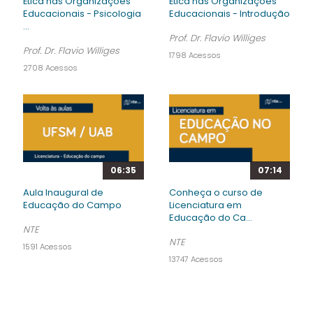
Ética nas Organizações
Ética nas Organizações
Educacionais - Psicologia
Educacionais - Introdução
...
Prof. Dr. Flavio Williges
Prof. Dr. Flavio Williges
1798 Acessos
2708 Acessos
06:35
07:14
Aula Inaugural de
Conheça o curso de
Educação do Campo
Licenciatura em
Educação do Ca...
NTE
NTE
1591 Acessos
13747 Acessos