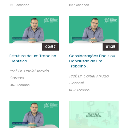
1501 Acessos
1447 Acessos
02:57
01:35
Estrutura de um Trabalho
Considerações Finais ou
Científico
Conclusão de um
Trabalho ...
Prof. Dr. Daniel Arruda
Prof. Dr. Daniel Arruda
Coronel
Coronel
1457 Acessos
1452 Acessos