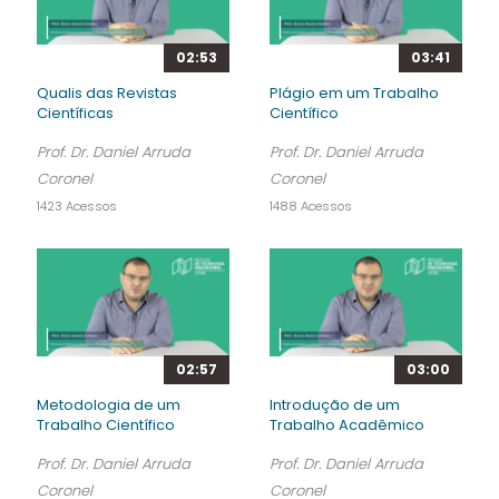
02:53
03:41
Qualis das Revistas
Plágio em um Trabalho
Científicas
Científico
Prof. Dr. Daniel Arruda
Prof. Dr. Daniel Arruda
Coronel
Coronel
1423 Acessos
1488 Acessos
02:57
03:00
Metodologia de um
Introdução de um
Trabalho Científico
Trabalho Acadêmico
Prof. Dr. Daniel Arruda
Prof. Dr. Daniel Arruda
Coronel
Coronel